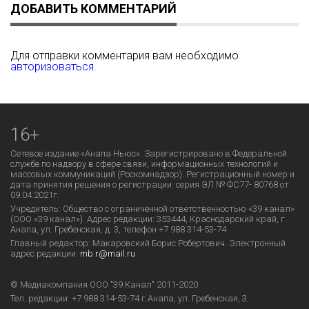
ДОБАВИТЬ КОММЕНТАРИЙ
Для отправки комментария вам необходимо
авторизоваться
.
16+
Сетевое издание «Анапа Ньюс». Зарегистрировано в Федеральной
службе по надзору в сфере связи, информационных технологий и
массовых коммуникаций (Роскомнадзор). Регистрационный номер и
дата принятия решения о регистрации: серия ЭЛ № ФС77- 80768 от
09.04.2021г.
Учредитель: Общество с ограниченной ответственностью «39 канал»
(ООО «39 канал»). Адрес редакции: 353444, Краснодарский край, г.
Анапа, ул. Гребенская, д. 3, телефон +7 988 314-53-74
Главный редактор: Макаровский Борис Робертович. Электронный
адрес редакции:
mb.r@mail.ru
© Медиакомпания ООО "39 Канал" 2011-2020
Тел. редакции:
+7 988 314-53-74
г.Анапа, ул. Гребенская, 3.