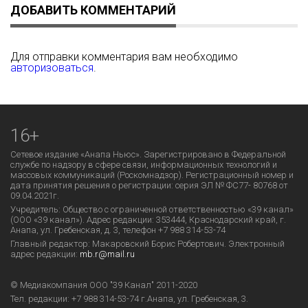
ДОБАВИТЬ КОММЕНТАРИЙ
Для отправки комментария вам необходимо
авторизоваться
.
16+
Сетевое издание «Анапа Ньюс». Зарегистрировано в Федеральной
службе по надзору в сфере связи, информационных технологий и
массовых коммуникаций (Роскомнадзор). Регистрационный номер и
дата принятия решения о регистрации: серия ЭЛ № ФС77- 80768 от
09.04.2021г.
Учредитель: Общество с ограниченной ответственностью «39 канал»
(ООО «39 канал»). Адрес редакции: 353444, Краснодарский край, г.
Анапа, ул. Гребенская, д. 3, телефон +7 988 314-53-74
Главный редактор: Макаровский Борис Робертович. Электронный
адрес редакции:
mb.r@mail.ru
© Медиакомпания ООО "39 Канал" 2011-2020
Тел. редакции:
+7 988 314-53-74
г.Анапа, ул. Гребенская, 3.