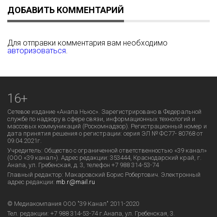
ДОБАВИТЬ КОММЕНТАРИЙ
Для отправки комментария вам необходимо
авторизоваться
.
16+
Сетевое издание «Анапа Ньюс». Зарегистрировано в Федеральной
службе по надзору в сфере связи, информационных технологий и
массовых коммуникаций (Роскомнадзор). Регистрационный номер и
дата принятия решения о регистрации: серия ЭЛ № ФС77- 80768 от
09.04.2021г.
Учредитель: Общество с ограниченной ответственностью «39 канал»
(ООО «39 канал»). Адрес редакции: 353444, Краснодарский край, г.
Анапа, ул. Гребенская, д. 3, телефон +7 988 314-53-74
Главный редактор: Макаровский Борис Робертович. Электронный
адрес редакции:
mb.r@mail.ru
© Медиакомпания ООО "39 Канал" 2011-2020
Тел. редакции:
+7 988 314-53-74
г.Анапа, ул. Гребенская, 3.