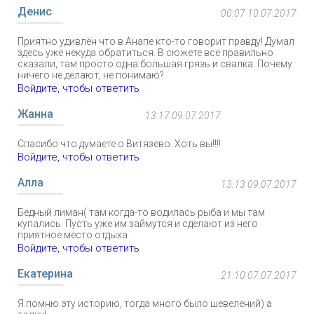
Денис
00:07 10.07.2017
Приятно удивлён что в Анапе кто-то говорит правду! Думал
здесь уже некуда обратиться. В сюжете все правильно
сказали, там просто одна большая грязь и свалка. Почему
ничего не делают, не понимаю?
Войдите, чтобы ответить
Жанна
13:17 09.07.2017
Спасибо что думаете о Витязево. Хоть вы!!!!
Войдите, чтобы ответить
Алла
13:13 09.07.2017
Бедный лиман( там когда-то водилась рыба и мы там
купались. Пусть уже им займутся и сделают из него
приятное место отдыха
Войдите, чтобы ответить
Екатерина
21:10 07.07.2017
Я помню эту историю, тогда много было шевелений) а