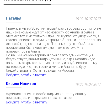
Наталья
19:09 10.07.2017
Приехали мы из Эстонии первый раз в город курорт, многие
наши знакомые ждут от нас новости об Анапе, и были в
этих местах, и не только и пришли в ужас! от увиденного, я
хотела написать в администрацию Анапы, и напоролась на
этот сайт, видно так и надо. Я очень хочу что бы Анапа
процветала, была чистым , уютным местом. Мне
понравилось в Анапе.
По вашим комментариям я поняла что администрация
бездействует, значит надо идти выше, а для начало надо
написать открытое письмо в газету и опубликовать тему
по телевидению, что гости и жители Анапы не будут
бездействовать. Хотя я гражданка России.
Войдите, чтобы ответить
Кирилл Новиков
10:35 10.07.2017
Администрация не особо видимо хочет эту свалку
прикрыть, если закрывает глаза на такое
Войдите, чтобы ответить