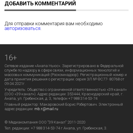
ДОБАВИТЬ КОММЕНТАРИЙ
Для отправки комментария вам необходимо
авторизоваться
.
16+
Сетевое издание «Анапа Ньюс». Зарегистрировано в Федеральной
службе по надзору в сфере связи, информационных технологий и
массовых коммуникаций (Роскомнадзор). Регистрационный номер и
дата принятия решения о регистрации: серия ЭЛ № ФС77- 80768 от
09.04.2021г.
Учредитель: Общество с ограниченной ответственностью «39 канал»
(ООО «39 канал»). Адрес редакции: 353444, Краснодарский край, г.
Анапа, ул. Гребенская, д. 3, телефон +7 988 314-53-74
Главный редактор: Макаровский Борис Робертович. Электронный
адрес редакции:
mb.r@mail.ru
© Медиакомпания ООО "39 Канал" 2011-2020
Тел. редакции:
+7 988 314-53-74
г.Анапа, ул. Гребенская, 3.