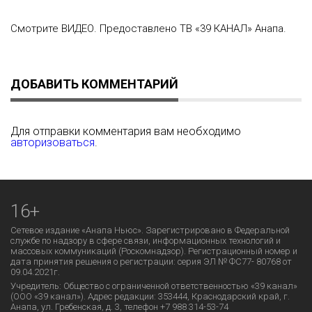
Смотрите ВИДЕО. Предоставлено ТВ «39 КАНАЛ» Анапа.
ДОБАВИТЬ КОММЕНТАРИЙ
Для отправки комментария вам необходимо
авторизоваться
.
16+
Сетевое издание «Анапа Ньюс». Зарегистрировано в Федеральной
службе по надзору в сфере связи, информационных технологий и
массовых коммуникаций (Роскомнадзор). Регистрационный номер и
дата принятия решения о регистрации: серия ЭЛ № ФС77- 80768 от
09.04.2021г.
Учредитель: Общество с ограниченной ответственностью «39 канал»
(ООО «39 канал»). Адрес редакции: 353444, Краснодарский край, г.
Анапа, ул. Гребенская, д. 3, телефон +7 988 314-53-74