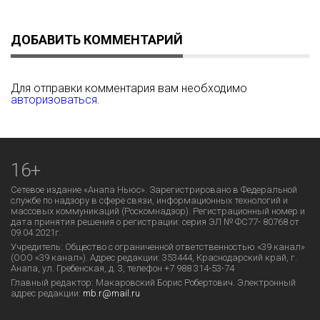
ДОБАВИТЬ КОММЕНТАРИЙ
Для отправки комментария вам необходимо
авторизоваться
.
16+
Сетевое издание «Анапа Ньюс». Зарегистрировано в Федеральной
службе по надзору в сфере связи, информационных технологий и
массовых коммуникаций (Роскомнадзор). Регистрационный номер и
дата принятия решения о регистрации: серия ЭЛ № ФС77- 80768 от
09.04.2021г.
Учредитель: Общество с ограниченной ответственностью «39 канал»
(ООО «39 канал»). Адрес редакции: 353444, Краснодарский край, г.
Анапа, ул. Гребенская, д. 3, телефон +7 988 314-53-74
Главный редактор: Макаровский Борис Робертович. Электронный
адрес редакции:
mb.r@mail.ru