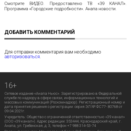
Смотрите ВИДЕО. Предоставлено ТВ «39 КАНАЛ».
Программа «Городские подробности». Анапа новости.
ДОБАВИТЬ КОММЕНТАРИЙ
Для отправки комментария вам необходимо
авторизоваться
.
16+
Сетевое издание «Анапа Ньюс». Зарегистрировано в Федеральной
службе по надзору в сфере связи, информационных технологий и
массовых коммуникаций (Роскомнадзор). Регистрационный номер и
дата принятия решения о регистрации: серия ЭЛ № ФС77- 80768 от
09.04.2021г.
Учредитель: Общество с ограниченной ответственностью «39 канал»
(ООО «39 канал»). Адрес редакции: 353444, Краснодарский край, г.
Анапа, ул. Гребенская, д. 3, телефон +7 988 314-53-74