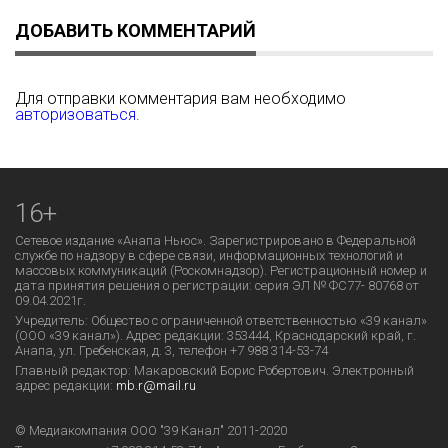
ДОБАВИТЬ КОММЕНТАРИЙ
Для отправки комментария вам необходимо
авторизоваться
.
16+
Сетевое издание «Анапа Ньюс». Зарегистрировано в Федеральной
службе по надзору в сфере связи, информационных технологий и
массовых коммуникаций (Роскомнадзор). Регистрационный номер и
дата принятия решения о регистрации: серия ЭЛ № ФС77- 80768 от
09.04.2021г.
Учредитель: Общество с ограниченной ответственностью «39 канал»
(ООО «39 канал»). Адрес редакции: 353444, Краснодарский край, г.
Анапа, ул. Гребенская, д. 3, телефон +7 988 314-53-74
Главный редактор: Макаровский Борис Робертович. Электронный
адрес редакции:
mb.r@mail.ru
© Медиакомпания ООО "39 Канал" 2011-2020