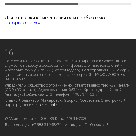
Для отправки комментария вам необходимо
авторизоваться
.
16+
Сетевое издание «Анапа Ньюс». Зарегистрировано в Федеральной
службе по надзору в сфере связи, информационных технологий и
массовых коммуникаций (Роскомнадзор). Регистрационный номер и
дата принятия решения о регистрации: серия ЭЛ № ФС77- 80768 от
09.04.2021г.
Учредитель: Общество с ограниченной ответственностью «39 канал»
(ООО «39 канал»). Адрес редакции: 353444, Краснодарский край, г.
Анапа, ул. Гребенская, д. 3, телефон +7 988 314-53-74
Главный редактор: Макаровский Борис Робертович. Электронный
адрес редакции:
mb.r@mail.ru
© Медиакомпания ООО "39 Канал" 2011-2020
Тел. редакции:
+7 988 314-53-74
г.Анапа, ул. Гребенская, 3.