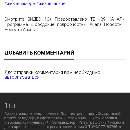
#жизньнаморе
#жизньванапе
Смотрите ВИДЕО 16+ Предоставлено ТВ «39 КАНАЛ».
Программа «Городские подробности». Анапа Новости .
Новости Анапы
ДОБАВИТЬ КОММЕНТАРИЙ
Для отправки комментария вам необходимо
авторизоваться
.
16+
Сетевое издание «Анапа Ньюс». Зарегистрировано в Федеральной
службе по надзору в сфере связи, информационных технологий и
массовых коммуникаций (Роскомнадзор). Регистрационный номер и
дата принятия решения о регистрации: серия ЭЛ № ФС77- 80768 от