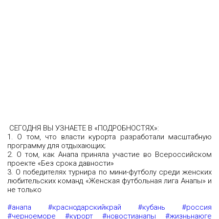
СЕГОДНЯ ВЫ УЗНАЕТЕ В «ПОДРОБНОСТЯХ»:
1. О том, что власти курорта разработали масштабную
программу для отдыхающих;
2. О том, как Анапа приняла участие во Всероссийском
проекте «Без срока давности»
3. О победителях турнира по мини-футболу среди женских
любительских команд «Женская футбольная лига Анапы» и
не только
#анапа
#краснодарскийкрай
#кубань
#россия
#черноеморе
#курорт
#новостианапы
#жизньнаюге