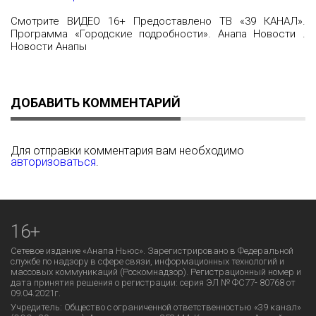
Смотрите ВИДЕО 16+ Предоставлено ТВ «39 КАНАЛ».
Программа «Городские подробности». Анапа Новости .
Новости Анапы
ДОБАВИТЬ КОММЕНТАРИЙ
Для отправки комментария вам необходимо
авторизоваться
.
16+
Сетевое издание «Анапа Ньюс». Зарегистрировано в Федеральной
службе по надзору в сфере связи, информационных технологий и
массовых коммуникаций (Роскомнадзор). Регистрационный номер и
дата принятия решения о регистрации: серия ЭЛ № ФС77- 80768 от
09.04.2021г.
Учредитель: Общество с ограниченной ответственностью «39 канал»