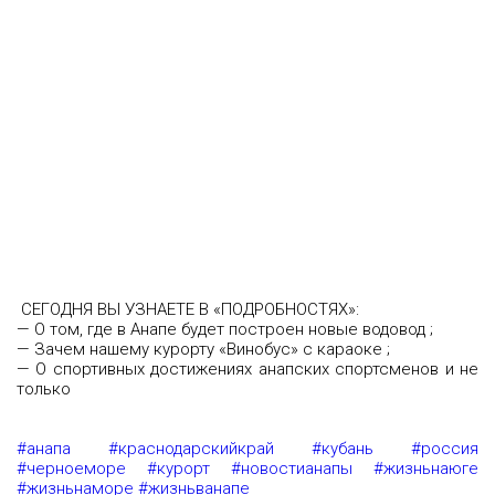
СЕГОДНЯ ВЫ УЗНАЕТЕ В «ПОДРОБНОСТЯХ»:
— О том, где в Анапе будет построен новые водовод ;
— Зачем нашему курорту «Винобус» с караоке ;
— О спортивных достижениях анапских спортсменов и не
только
#анапа
#краснодарскийкрай
#кубань
#россия
#черноеморе
#курорт
#новостианапы
#жизньнаюге
#жизньнаморе
#жизньванапе