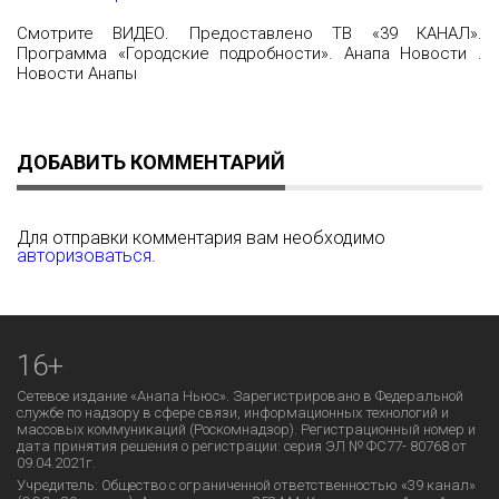
Смотрите ВИДЕО. Предоставлено ТВ «39 КАНАЛ».
Программа «Городские подробности». Анапа Новости .
Новости Анапы
ДОБАВИТЬ КОММЕНТАРИЙ
Для отправки комментария вам необходимо
авторизоваться
.
16+
Сетевое издание «Анапа Ньюс». Зарегистрировано в Федеральной
службе по надзору в сфере связи, информационных технологий и
массовых коммуникаций (Роскомнадзор). Регистрационный номер и
дата принятия решения о регистрации: серия ЭЛ № ФС77- 80768 от
09.04.2021г.
Учредитель: Общество с ограниченной ответственностью «39 канал»