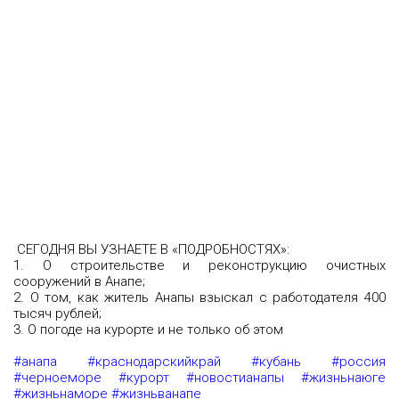
СЕГОДНЯ ВЫ УЗНАЕТЕ В «ПОДРОБНОСТЯХ»:
1. О строительстве и реконструкцию очистных
сооружений в Анапе;
2. О том, как житель Анапы взыскал с работодателя 400
тысяч рублей;
3. О погоде на курорте и не только об этом
#анапа
#краснодарскийкрай
#кубань
#россия
#черноеморе
#курорт
#новостианапы
#жизньнаюге
#жизньнаморе
#жизньванапе