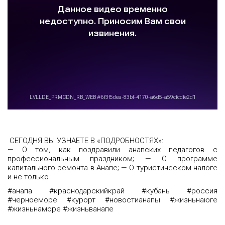
СЕГОДНЯ ВЫ УЗНАЕТЕ В «ПОДРОБНОСТЯХ»:
— О том, как поздравили анапских педагогов с
профессиональным праздником;
— О программе
капитального ремонта в Анапе;
— О туристическом налоге
и не только
#анапа #краснодарскийкрай #кубань #россия
#черноеморе #курорт #новостианапы #жизньнаюге
#жизньнаморе #жизньванапе