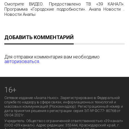
Смотрите ВИДЕО. Предоставлено ТВ «39 КАНАЛ».
Программа «Городские подробности». Анапа Новости .
Новости Анапы
ДОБАВИТЬ КОММЕНТАРИЙ
Для отправки комментария вам необходимо
авторизоваться
.
16+
Сетевое издание «Анапа Ньюс». Зарегистрировано в Федеральной
службе по надзору в сфере связи, информационных технологий и
массовых коммуникаций (Роскомнадзор). Регистрационный номер и
дата принятия решения о регистрации: серия ЭЛ № ФС77- 80768 от
09.04.2021г.
Учредитель: Общество с ограниченной ответственностью «39 канал»
(ООО «39 канал»). Адрес редакции: 353444, Краснодарский край, г.