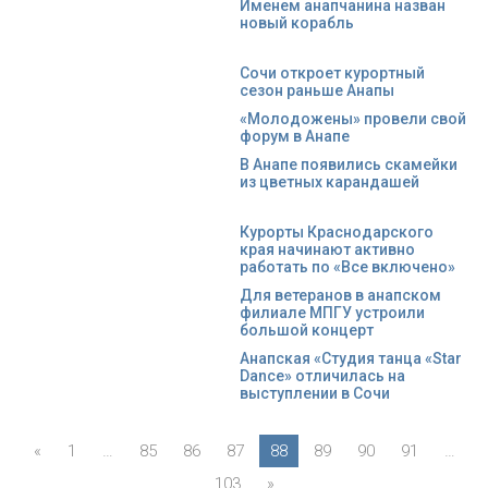
Именем анапчанина назван
новый корабль
Сочи откроет курортный
сезон раньше Анапы
«Молодожены» провели свой
форум в Анапе
В Анапе появились скамейки
из цветных карандашей
Курорты Краснодарского
края начинают активно
работать по «Все включено»
Для ветеранов в анапском
филиале МПГУ устроили
большой концерт
Анапская «Студия танца «Star
Dance» отличилась на
выступлении в Сочи
«
1
…
85
86
87
88
89
90
91
…
103
»