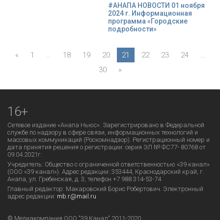
#АНАПА НОВОСТИ 01 ноября
2024 г. Информационная
программа «Городские
подробности»
«
1
…
18
19
20
21
22
23
24
…
30
»
16+
Сетевое издание «Анапа Ньюс». Зарегистрировано в Федеральной
службе по надзору в сфере связи, информационных технологий и
массовых коммуникаций (Роскомнадзор). Регистрационный номер и
дата принятия решения о регистрации: серия ЭЛ № ФС77- 80768 от
09.04.2021г.
Учредитель: Общество с ограниченной ответственностью «39 канал»
(ООО «39 канал»). Адрес редакции: 353444, Краснодарский край, г.
Анапа, ул. Гребенская, д. 3, телефон +7 988 314-53-74
Главный редактор: Макаровский Борис Робертович. Электронный
адрес редакции:
mb.r@mail.ru
© Медиакомпания ООО "39 Канал" 2011-2020