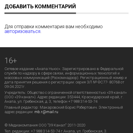
ДОБАВИТЬ КОММЕНТАРИЙ
Для отправки комментария вам необходимо
авторизоваться
.
16+
Сетевое издание «Анапа Ньюс». Зарегистрировано в Федеральной
службе по надзору в сфере связи, информационных технологий и
массовых коммуникаций (Роскомнадзор). Регистрационный номер и
дата принятия решения о регистрации: серия ЭЛ № ФС77- 80768 от
09.04.2021г.
Учредитель: Общество с ограниченной ответственностью «39 канал»
(ООО «39 канал»). Адрес редакции: 353444, Краснодарский край, г.
Анапа, ул. Гребенская, д. 3, телефон +7 988 314-53-74
Главный редактор: Макаровский Борис Робертович. Электронный
адрес редакции:
mb.r@mail.ru
© Медиакомпания ООО "39 Канал" 2011-2020
Тел. редакции:
+7 988 314-53-74
г.Анапа, ул. Гребенская, 3.